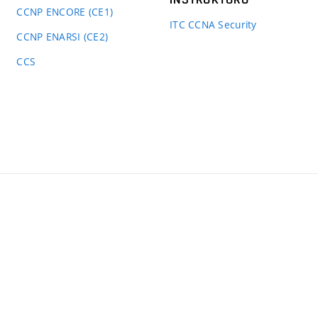
CCNP ENCORE (CE1)
ITC CCNA Security
CCNP ENARSI (CE2)
CCS
kulta
formačních
chnologií
T
ně