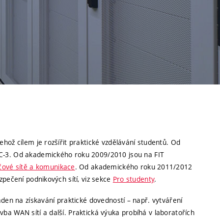
ož cílem je rozšířit praktické vzdělávání studentů. Od
C-3. Od akademického roku 2009/2010 jsou na FIT
čové sítě a komunikace
. Od akademického roku 2011/2012
pečení podnikových sítí, viz sekce
Pro studenty
.
den na získavání praktické dovedností – např. vytváření
vba WAN sítí a další. Praktická výuka probíhá v laboratořích