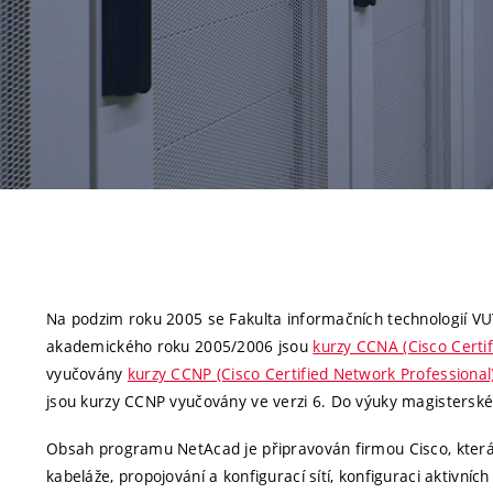
Na podzim roku 2005 se Fakulta informačních technologií VUT
akademického roku 2005/2006 jsou
kurzy CCNA (Cisco Certi
vyučovány
kurzy CCNP (Cisco Certified Network Professional
jsou kurzy CCNP vyučovány ve verzi 6. Do výuky magisterskéh
Obsah programu NetAcad je připravován firmou Cisco, která p
kabeláže, propojování a konfigurací sítí, konfiguraci aktivní