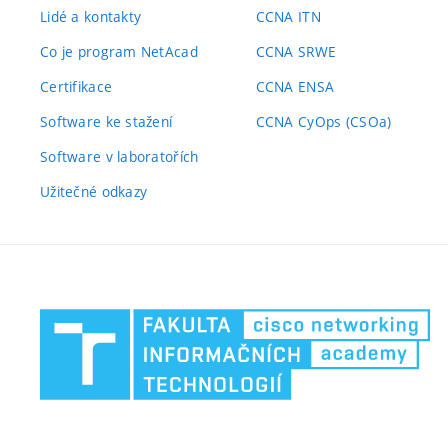
Lidé a kontakty
CCNA ITN
Co je program NetAcad
CCNA SRWE
Certifikace
CCNA ENSA
Software ke stažení
CCNA CyOps (CSOa)
Software v laboratořích
Užitečné odkazy
Fa
in
te
VU
v
Br