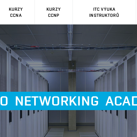
KURZY
KURZY
ITC VÝUKA
CCNA
CCNP
INSTRUKTORŮ
CO
NETWORKING
ACA