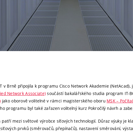
 v Brně připojila k programu Cisco Network Akademie (NetAcad), jeh
fied Network Associate)
součástí bakalářského studia program IT-B
)
jako oborově volitelné v rámci magisterského oboru
MSK – Počíta
o programu byl také zařazen volitelný kurz Pokročilý návrh a zabez
atří mezi světové výrobce síťových technologií. Důraz výuky je kla
ch síťových prvků (směrovačů, přepínačů), nastavení směrování, výsta