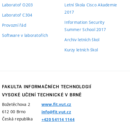
Laboratoř O203
Letní škola Cisco Akademie
2017
Laboratoř C304
Information Security
Provozní řád
Summer School 2017
Software v laboratořích
Archiv letních škol
Kurzy letních škol
FAKULTA INFORMAČNÍCH TECHNOLOGIÍ
VYSOKÉ UČENÍ TECHNICKÉ V BRNĚ
Božetěchova 2
www.fit.vut.cz
612 00
Brno
info@fit.vut.cz
Česká republika
+420 54114 1144