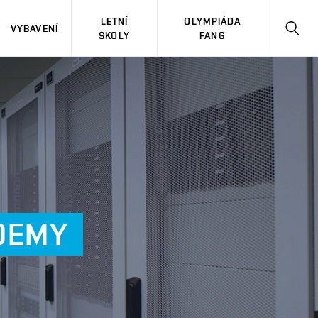
LETNÍ
OLYMPIÁDA
VYBAVENÍ
HLED
ŠKOLY
FANG
DEMY