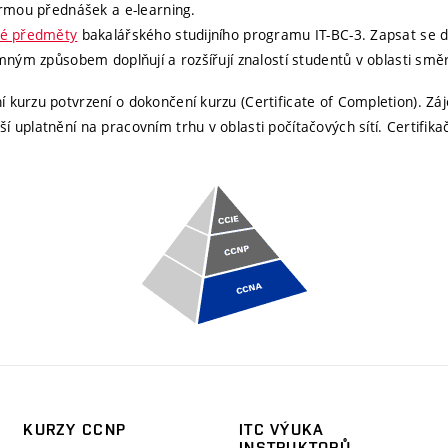
ormou přednášek a e-learning.
lné předměty
bakalářského studijního programu IT-BC-3. Zapsat se do 
mným způsobem doplňují a rozšířují znalostí studentů v oblasti směr
kurzu potvrzení o dokončení kurzu (Certificate of Completion). Záj
uplatnění na pracovním trhu v oblasti počítačových sítí. Certifika
KURZY CCNP
ITC VÝUKA
INSTRUKTORŮ