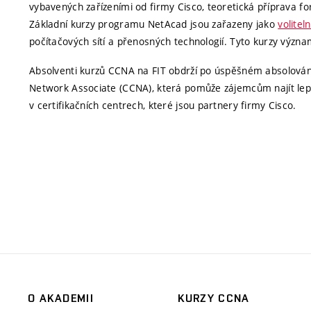
vybavených zařízeními od firmy Cisco, teoretická příprava f
Základní kurzy programu NetAcad jsou zařazeny jako
volite
počítačových sítí a přenosných technologií. Tyto kurzy význa
Absolventi kurzů CCNA na FIT obdrží po úspěšném absolování 
Network Associate (CCNA), která pomůže zájemcům najít lepší 
v certifikačních centrech, které jsou partnery firmy Cisco.
O AKADEMII
KURZY CCNA