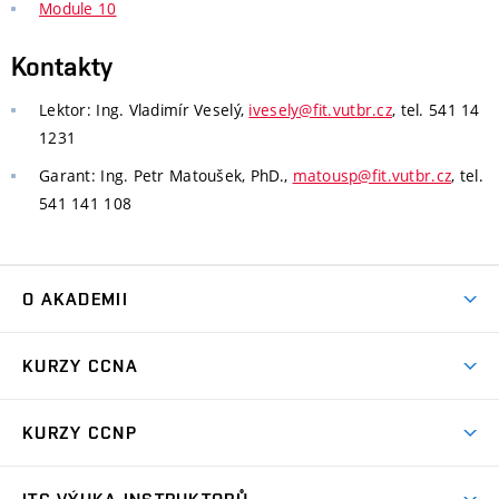
Module 10
Kontakty
Lektor: Ing. Vladimír Veselý,
ivesely@fit.vutbr.cz
, tel. 541 14
1231
Garant: Ing. Petr Matoušek, PhD.,
matousp@fit.vutbr.cz
, tel.
541 141 108
O AKADEMII
Lidé a kontakty
KURZY CCNA
Co je program NetAcad
CCNA ITN
Certifikace
KURZY CCNP
CCNA SRWE
Software ke stažení
CCNP ENCORE (CE1)
CCNA ENSA