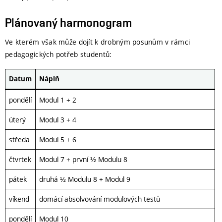
Plánovaný harmonogram
Ve kterém však může dojít k drobným posunům v rámci
pedagogických potřeb studentů:
Datum
Náplň
pondělí
Modul 1 + 2
úterý
Modul 3 + 4
středa
Modul 5 + 6
čtvrtek
Modul 7 + první ½ Modulu 8
pátek
druhá ½ Modulu 8 + Modul 9
víkend
domácí absolvování modulových testů
pondělí
Modul 10