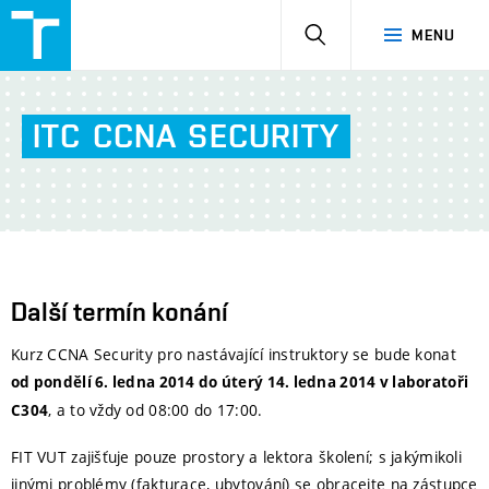
NetAcad
HLEDAT
MENU
at
FIT
ITC
CCNA
SECURITY
Další termín konání
Kurz CCNA Security pro nastávající instruktory se bude konat
od pondělí 6. ledna 2014 do úterý 14. ledna 2014 v laboratoři
, a to vždy od 08:00 do 17:00.
C304
FIT VUT zajišťuje pouze prostory a lektora školení; s jakýmikoli
jinými problémy (fakturace, ubytování) se obracejte na zástupce