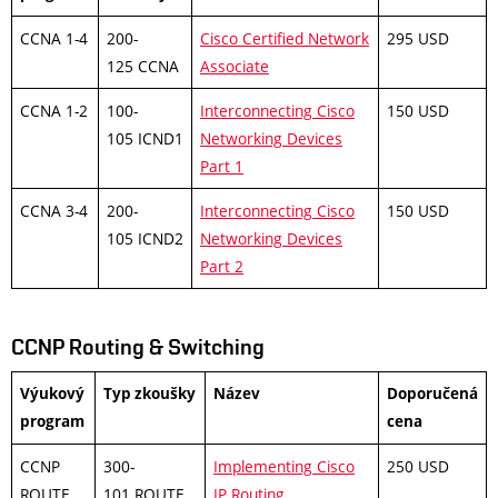
CCNA 1-4
200-
Cisco Certified Network
295 USD
125 CCNA
Associate
CCNA 1-2
100-
Interconnecting Cisco
150 USD
105 ICND1
Networking Devices
Part 1
CCNA 3-4
200-
Interconnecting Cisco
150 USD
105 ICND2
Networking Devices
Part 2
CCNP Routing & Switching
Výukový
Typ zkoušky
Název
Doporučená
program
cena
CCNP
300-
Implementing Cisco
250 USD
ROUTE
101 ROUTE
IP Routing