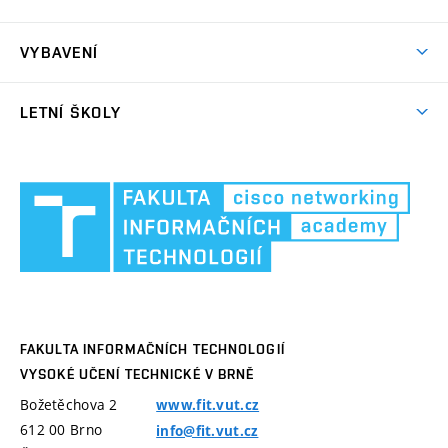
CCNP ENARSI (CE2)
CCNA CyOps (CSOa)
Užitečné odkazy
ITC CCNA Security
CCS
VYBAVENÍ
Laboratoř O203
LETNÍ ŠKOLY
Laboratoř C304
Letní škola Cisco Akademie 2017
Provozní řád
Fakul
Information Security Summer School 2017
infor
Software v laboratořích
techn
Archiv letních škol
VUT
Kurzy letních škol
v
Brně
FAKULTA INFORMAČNÍCH TECHNOLOGIÍ
VYSOKÉ UČENÍ TECHNICKÉ V BRNĚ
Božetěchova 2
www.fit.vut.cz
612 00
Brno
info@fit.vut.cz