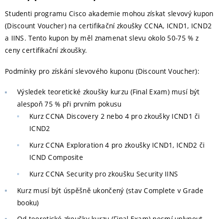
Studenti programu Cisco akademie mohou získat slevový kupon
(Discount Voucher) na certifikační zkoušky CCNA, ICND1, ICND2
a IINS. Tento kupon by měl znamenat slevu okolo 50-75 % z
ceny certifikační zkoušky.
Podmínky pro získání slevového kuponu (Discount Voucher):
Výsledek teoretické zkoušky kurzu (Final Exam) musí být
alespoň 75 % při prvním pokusu
Kurz CCNA Discovery 2 nebo 4 pro zkoušky ICND1 či
ICND2
Kurz CCNA Exploration 4 pro zkoušky ICND1, ICND2 či
ICND Composite
Kurz CCNA Security pro zkoušku Security IINS
Kurz musí být úspěšně ukončený (stav Complete v Grade
booku)
Od teoretické zkoušky kurzu (Final Exam) nesmí uplynout