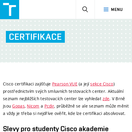
NetAcad
HLEDAT
MENU
at
FIT
CERTIFIKACE
Cisco certifikaci zajišťuje
Pearson VUE
(a její
sekce Cisco
)
prostřednictvím svých smluvních testovacích center. Aktuální
seznam nejbližších testovacích center lze vyhledat
zde
. V Brně
jsou
Gopas
,
Nicom
a
Pcdir
, průběžně se ale seznam může měnit
a vždy je třeba si nejdříve ověřit, kde lze certifikaci absolvovat.
Slevy pro studenty Cisco akademie