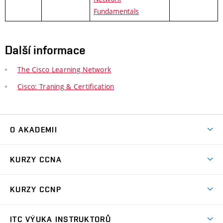
Fundamentals
Další informace
The Cisco Learning Network
Cisco: Traning & Certification
O AKADEMII
Lidé a kontakty
KURZY CCNA
Co je program NetAcad
CCNA ITN
Certifikace
KURZY CCNP
CCNA SRWE
Software ke stažení
CCNP ENCORE (CE1)
CCNA ENSA
ITC VÝUKA INSTRUKTORŮ
Software v laboratořích