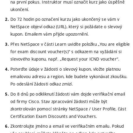
na první pokus. Instruktor musí označit kurz jako úspěšně
ukončení.
Do 72 hodin po označení kurzu jako ukončený se vám v
NetSpace objeví odkaz (URL), který si požádate o slevový
kupon. Emailem vám přijde upozornění.
Přes NetSpace v části Learn uvidíte položku „You are eligible
for exam discount voucher(s)“ s odkazem na vyžádání si
slevového kuponu, např. „Request your ICND voucher“.
Potvrďte údaje v žádosti o slevový kupon, vložte platnou
emailovou adresu a region, kde budete vykonávat zkoušku.
Po odeslání žádosti odkaz zmizí.
Do 8 dnů po odkliknutí žádosti vám dojde verifikační email
od firmy Cisco. Stav zpracování žádosti může být
zkontrolován pomocí stránky NetSpace / User Profile, část
Certification Exam Discounts and Vouchers.
Zkontrolujte jméno a email ve verifikačním emailu. Pokud