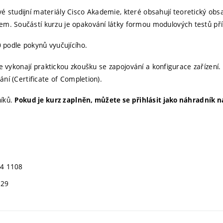
studijní materiály Cisco Akademie, které obsahují teoretický obsah
m. Součástí kurzu je opakování látky formou modulových testů přís
 podle pokynů vyučujícího.
dále vykonají praktickou zkoušku se zapojování a konfigurace zařízen
ání (Certificate of Completion).
níků.
Pokud je kurz zaplněn, můžete se přihlásit jako náhradník 
14 1108
229