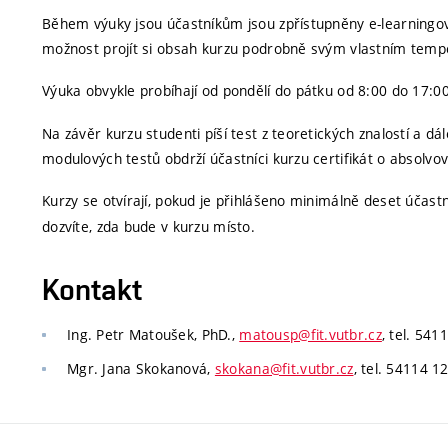
Během výuky jsou účastníkům jsou zpřístupněny e-learningové 
možnost projít si obsah kurzu podrobně svým vlastním tempe
Výuka obvykle probíhají od pondělí do pátku od 8:00 do 17:00
Na závěr kurzu studenti píší test z teoretických znalostí a 
modulových testů obdrží účastníci kurzu certifikát o absolvov
Kurzy se otvírají, pokud je přihlášeno minimálně deset účast
dozvíte, zda bude v kurzu místo.
Kontakt
Ing. Petr Matoušek, PhD.,
matousp@fit.vutbr.cz
, tel. 541
Mgr. Jana Skokanová,
skokana@fit.vutbr.cz
, tel. 54114 1