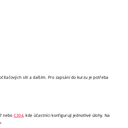
ítačových sítí a dalším. Pro zapsání do kurzu je potřeba
307 nebo
C304
, kde účastníci konfigurují jednotlivé úlohy. Na
a.