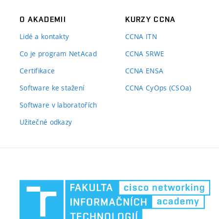
O AKADEMII
KURZY CCNA
Lidé a kontakty
CCNA ITN
Co je program NetAcad
CCNA SRWE
Certifikace
CCNA ENSA
Software ke stažení
CCNA CyOps (CSOa)
Software v laboratořích
Užitečné odkazy
Fa
in
te
VU