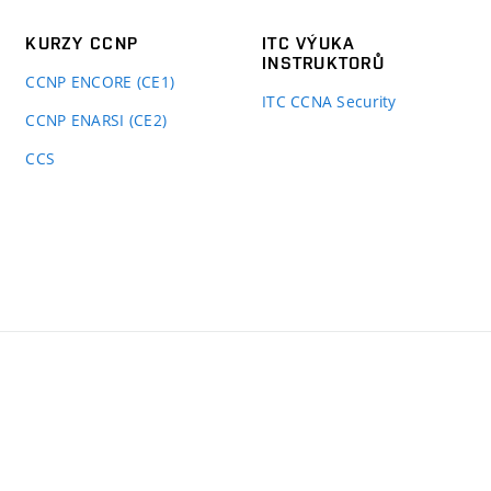
KURZY CCNP
ITC VÝUKA
INSTRUKTORŮ
CCNP ENCORE (CE1)
ITC CCNA Security
CCNP ENARSI (CE2)
CCS
kulta
formačních
chnologií
T