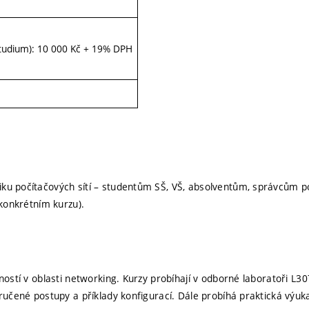
 studium): 10 000 Kč + 19% DPH
u počítačových sítí – studentům SŠ, VŠ, absolventům, správcům poč
 konkrétním kurzu).
ností v oblasti networking. Kurzy probíhají v odborné laboratoři L
ručené postupy a příklady konfigurací. Dále probíhá praktická výuk