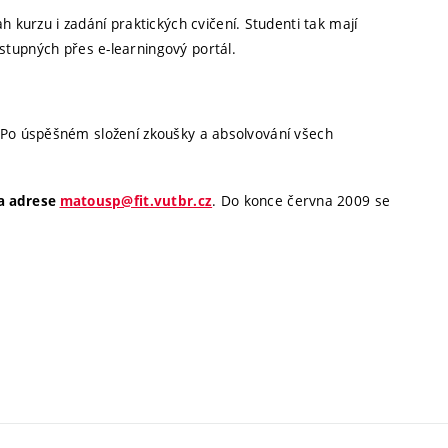
 kurzu i zadání praktických cvičení. Studenti tak mají
tupných přes e-learningový portál.
í. Po úspěšném složení zkoušky a absolvování všech
. Do konce června 2009 se
na adrese
matousp@fit.vutbr.cz