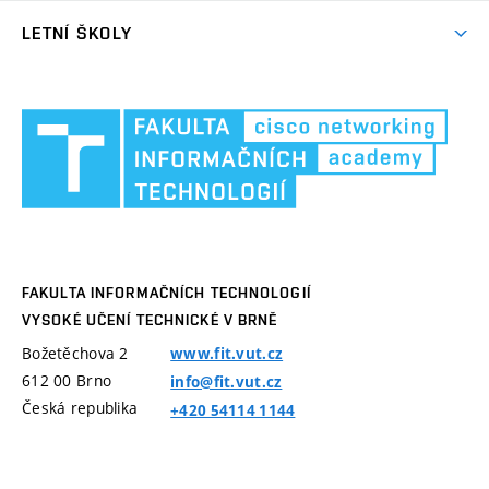
Laboratoř O203
LETNÍ ŠKOLY
Laboratoř C304
Letní škola Cisco Akademie 2017
Provozní řád
Fakul
Information Security Summer School 2017
infor
Software v laboratořích
techn
Archiv letních škol
VUT
Kurzy letních škol
v
Brně
FAKULTA INFORMAČNÍCH TECHNOLOGIÍ
VYSOKÉ UČENÍ TECHNICKÉ V BRNĚ
Božetěchova 2
www.fit.vut.cz
612 00
Brno
info@fit.vut.cz
Česká republika
+420 54114 1144