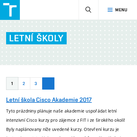
NetAcad
HLEDAT
MENU
at
FIT
LETNÍ
ŠKOLY
1
2
3
Letní škola Cisco Akademie 2017
Tyto prázdniny plánuje naše akademie uspořádat letní
intenzivní Cisco kurzy pro zájemce z FIT i ze širokého okolí!
Byly naplánovany níže uvedené kurzy. Otevření kurzu je