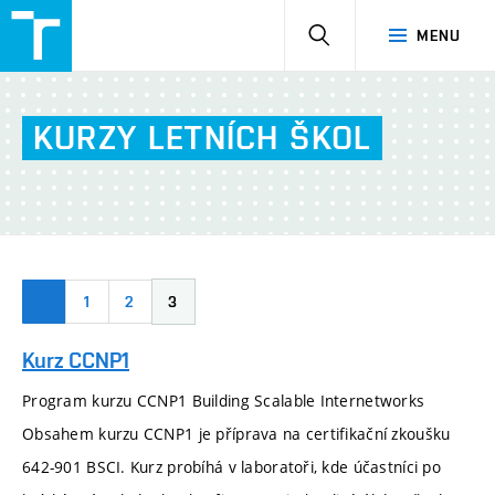
NetAcad
HLEDAT
MENU
at
FIT
KURZY
LETNÍCH
ŠKOL
1
2
3
Kurz CCNP1
Program kurzu CCNP1 Building Scalable Internetworks
Obsahem kurzu CCNP1 je příprava na certifikační zkoušku
642-901 BSCI. Kurz probíhá v laboratoři, kde účastníci po