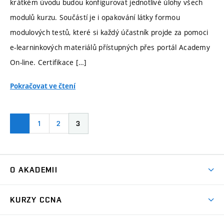
krátkém úvodu budou konfigurovat jednotlivé úlohy všech
modulů kurzu. Součástí je i opakování látky formou
modulových testů, které si každý účastník projde za pomoci
e-learninkových materiálů přístupných přes portál Academy
On-line. Certifikace […]
Pokračovat ve čtení
1
2
3
O AKADEMII
Lidé a kontakty
KURZY CCNA
Co je program NetAcad
CCNA ITN