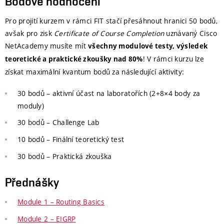
Bodové hodnocení
Pro projití kurzem v rámci FIT stačí přesáhnout hranici 50 bodů,
avšak pro zisk
Certificate of Course Completion
uznávaný Cisco
NetAcademy musíte mít
všechny modulové testy, výsledek
! V rámci kurzu lze
teoretické a praktické zkoušky nad 80%
získat maximální kvantum bodů za následující aktivity:
30 bodů – aktivní účast na laboratořích (2+8×4 body za
moduly)
30 bodů – Challenge Lab
10 bodů – Finální teoretický test
30 bodů – Praktická zkouška
Přednášky
Module 1 – Routing Basics
Module 2 – EIGRP